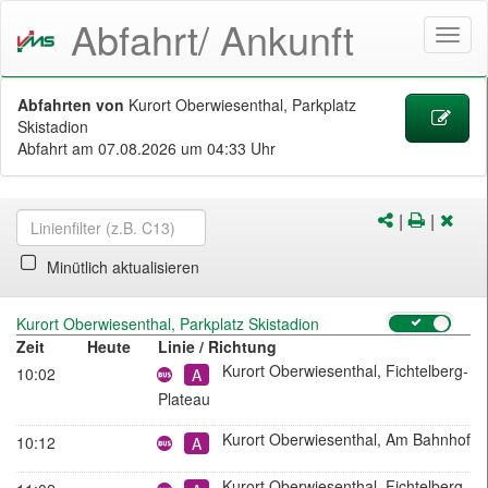
Abfahrt/ Ankunft
Menü
öffne
Abfahrten von
Kurort Oberwiesenthal, Parkplatz
Skistadion
Abfahrt
am 07.08.2026 um 04:33 Uhr
|
|
Versenden/Te
Drucken
Abfa
des
schl
DMs
Minütlich aktualisieren
Kurort Oberwiesenthal, Parkplatz Skistadion
Zeit
Heute
Linie / Richtung
Stadtbus
Kurort Oberwiesenthal, Fichtelberg-
10:02
A
Plateau
Stadtbus
Kurort Oberwiesenthal, Am Bahnhof
10:12
A
Stadtbus
Kurort Oberwiesenthal, Fichtelberg-