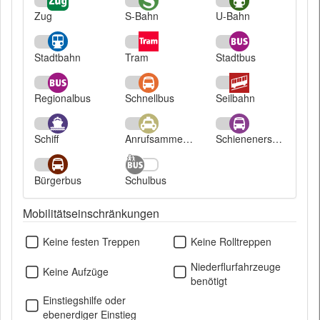
Zug
S-Bahn
U-Bahn
Stadtbahn
Tram
Stadtbus
Regionalbus
Schnellbus
Seilbahn
Schiff
Anrufsammeltaxi
Schienenersatzverkehr
Bürgerbus
Schulbus
Mobilitätseinschränkungen
Keine festen Treppen
Keine Rolltreppen
Niederflurfahrzeuge
Keine Aufzüge
benötigt
Einstiegshilfe oder
ebenerdiger Einstieg