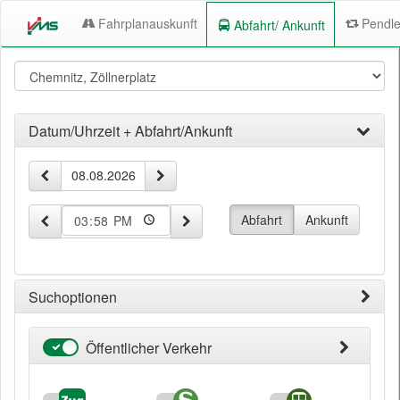
Fahrplanauskunft
Pendle
Abfahrt/ Ankunft
Abfahrt/
Abfahrtssuche
Abfahrtspunkt
Ankunft
Datum/Uhrzeit + Abfahrt/Ankunft
Zeit-
vorheriger Tag
nächster Tag
Datum
und
Datumseingabe
Abfahrt
Ankunft
60 Minuten früher
60 Minuten später
Uhrzeit
Suchoptionen
Öffentlicher Verkehr
Öffentlicher
Verkehr